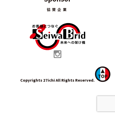
協賛企業
Copyrights 27ichi All Rights Reserved.