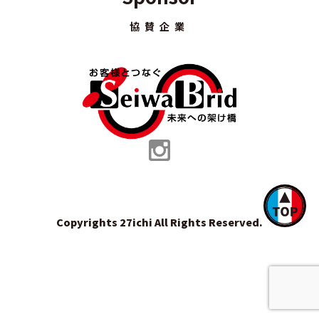
協賛企業
Copyrights 27ichi All Rights Reserved.