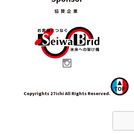
協賛企業
Copyrights 27ichi All Rights Reserved.