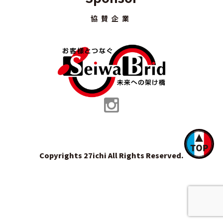
協賛企業
Copyrights 27ichi All Rights Reserved.