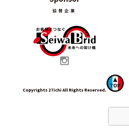
協賛企業
Copyrights 27ichi All Rights Reserved.