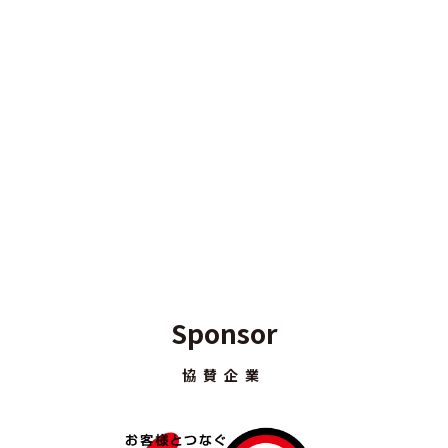
Sponsor
協賛企業