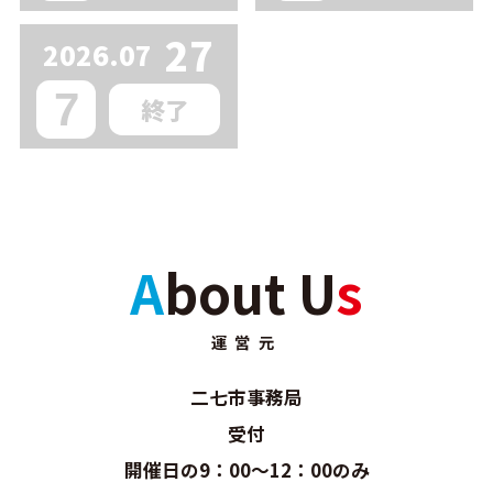
27
2026.07
7
終了
About Us
運営元
二七市事務局
受付
開催日の9：00～12：00のみ