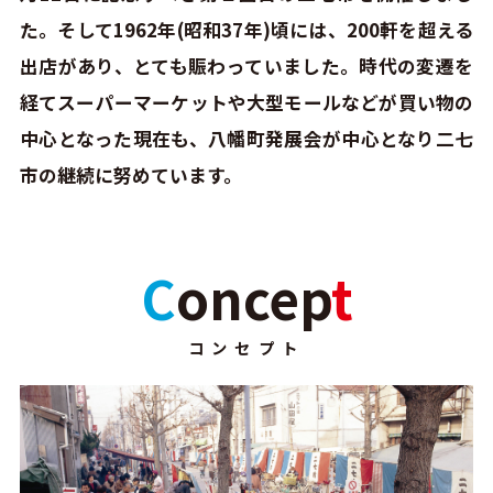
た。そして1962年(昭和37年)頃には、200軒を超える
出店があり、とても賑わっていました。時代の変遷を
経てスーパーマーケットや大型モールなどが買い物の
中心となった現在も、八幡町発展会が中心となり二七
市の継続に努めています。
Concept
コンセプト