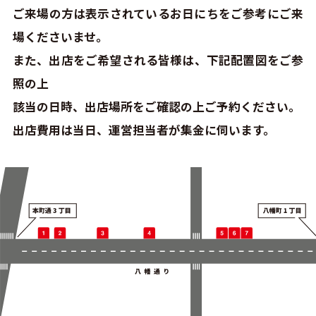
ご来場の方は表示されているお日にちをご参考にご来
場くださいませ。
また、出店をご希望される皆様は、下記配置図をご参
照の上
該当の日時、出店場所をご確認の上ご予約ください。
出店費用は当日、運営担当者が集金に伺います。