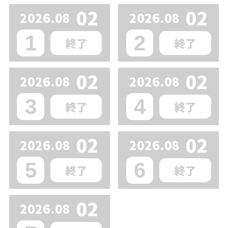
02
02
2026.08
2026.08
1
2
終了
終了
02
02
2026.08
2026.08
3
4
終了
終了
02
02
2026.08
2026.08
5
6
終了
終了
02
2026.08