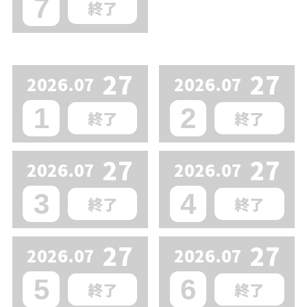
7
終了
27
27
2026.07
2026.07
1
2
終了
終了
27
27
2026.07
2026.07
3
4
終了
終了
27
27
2026.07
2026.07
5
6
終了
終了