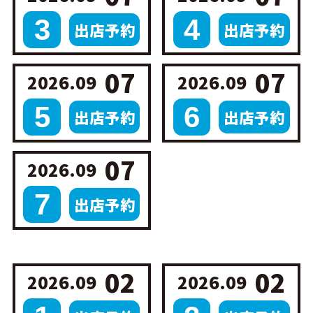
3
4
出店予約
出店予約
07
07
2026.09
2026.09
5
6
出店予約
出店予約
07
2026.09
7
出店予約
02
02
2026.09
2026.09